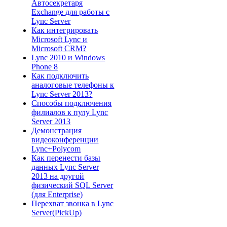
Автосекретаря
Exchange для работы с
Lync Server
Как интегрировать
Microsoft Lync и
Microsoft CRM?
Lync 2010 и Windows
Phone 8
Как подключить
аналоговые телефоны к
Lync Server 2013?
Способы подключения
филиалов к пулу Lync
Server 2013
Демонстрация
видеоконференции
Lync+Polycom
Как перенести базы
данных Lync Server
2013 на другой
физический SQL Server
(для Enterprise)
Перехват звонка в Lync
Server(PickUp)