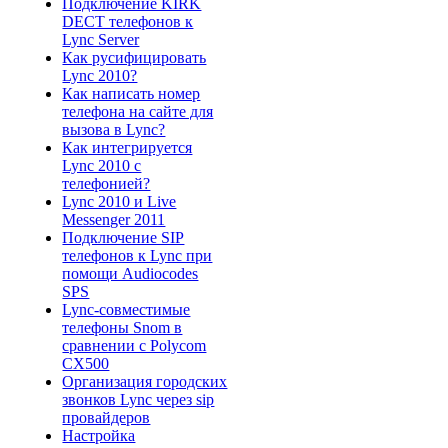
Подключение KIRK
DECT телефонов к
Lync Server
Как русифицировать
Lync 2010?
Как написать номер
телефона на сайте для
вызова в Lync?
Как интегрируется
Lync 2010 с
телефонией?
Lync 2010 и Live
Messenger 2011
Подключение SIP
телефонов к Lync при
помощи Audiocodes
SPS
Lync-совместимые
телефоны Snom в
сравнении с Polycom
CX500
Организация городских
звонков Lync через sip
провайдеров
Настройка