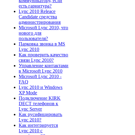
коммуникатору, если
есть гарнитура?
Lync 2010 Releace
Candidate средства
администрирования
Microsoft Lync 2010, что
нового для
пользователя?
Парковка звонка в MS
Lync 2010
Как проверить качество
связи Lync 2010?
Управление контактами
в Microsoft Lync 2010
Microsoft Lync 2010 -
FAQ
Lync 2010 и Windows
XP Mode
Подключение KIRK
DECT телефонов к
Lync Server
Как русифицировать
Lync 2010?
Как интегрируется
Lync 2010 с