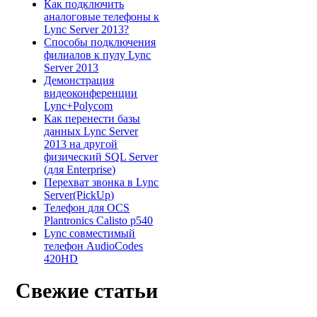
Как подключить
аналоговые телефоны к
Lync Server 2013?
Способы подключения
филиалов к пулу Lync
Server 2013
Демонстрация
видеоконференции
Lync+Polycom
Как перенести базы
данных Lync Server
2013 на другой
физический SQL Server
(для Enterprise)
Перехват звонка в Lync
Server(PickUp)
Телефон для OCS
Plantronics Calisto p540
Lync совместимый
телефон AudioCodes
420HD
Свежие статьи