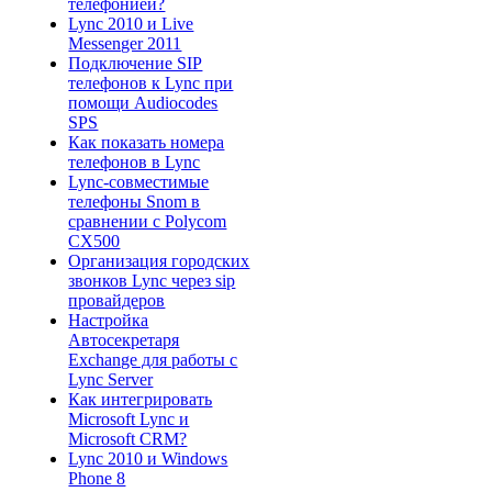
телефонией?
Lync 2010 и Live
Messenger 2011
Подключение SIP
телефонов к Lync при
помощи Audiocodes
SPS
Как показать номера
телефонов в Lync
Lync-совместимые
телефоны Snom в
сравнении с Polycom
CX500
Организация городских
звонков Lync через sip
провайдеров
Настройка
Автосекретаря
Exchange для работы с
Lync Server
Как интегрировать
Microsoft Lync и
Microsoft CRM?
Lync 2010 и Windows
Phone 8