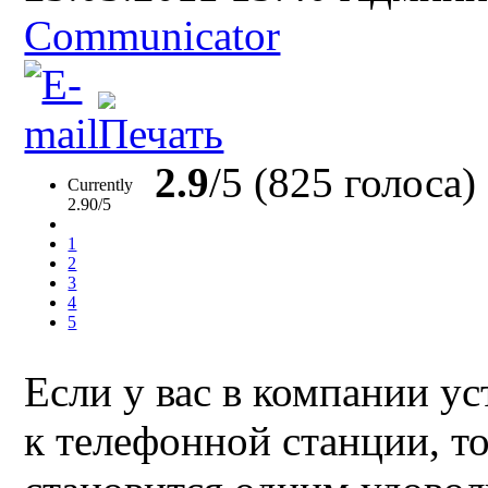
Communicator
2.9
/5 (825 голоса)
Currently
2.90/5
1
2
3
4
5
Если у вас в компании у
к телефонной станции, т