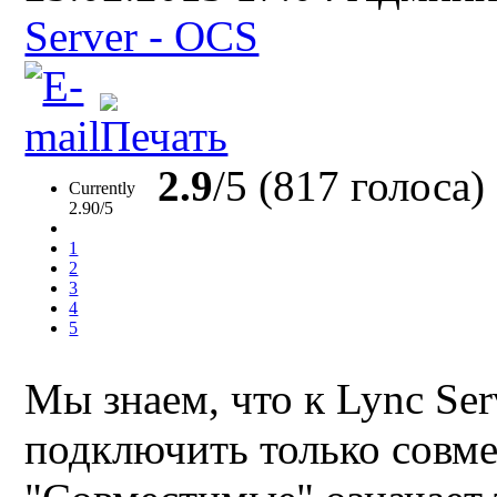
Server - OCS
2.9
/5 (817 голоса)
Currently
2.90/5
1
2
3
4
5
Мы знаем, что к Lync Se
подключить только совм