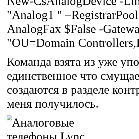
New-CsAnalogDevice -Lin
"Analog1 " –RegistrarPool 
AnalogFax $False -Gatewa
"OU=Domain Controllers
Команда взята из уже уп
единственное что смущает
создаются в разделе конт
меня получилось.