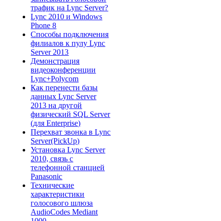
трафик на Lync Server?
Lync 2010 и Windows
Phone 8
Способы подключения
филиалов к пулу Lync
Server 2013
Демонстрация
видеоконференции
Lync+Polycom
Как перенести базы
данных Lync Server
2013 на другой
физический SQL Server
(для Enterprise)
Перехват звонка в Lync
Server(PickUp)
Установка Lync Server
2010, связь с
телефонной станцией
Panasonic
Технические
характеристики
голосового шлюза
AudioCodes Mediant
1000