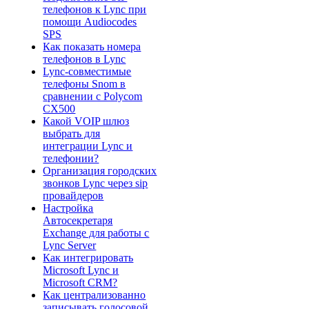
телефонов к Lync при
помощи Audiocodes
SPS
Как показать номера
телефонов в Lync
Lync-совместимые
телефоны Snom в
сравнении с Polycom
CX500
Какой VOIP шлюз
выбрать для
интеграции Lync и
телефонии?
Организация городских
звонков Lync через sip
провайдеров
Настройка
Автосекретаря
Exchange для работы с
Lync Server
Как интегрировать
Microsoft Lync и
Microsoft CRM?
Как централизованно
записывать голосовой