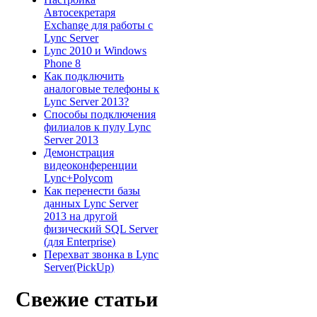
Автосекретаря
Exchange для работы с
Lync Server
Lync 2010 и Windows
Phone 8
Как подключить
аналоговые телефоны к
Lync Server 2013?
Способы подключения
филиалов к пулу Lync
Server 2013
Демонстрация
видеоконференции
Lync+Polycom
Как перенести базы
данных Lync Server
2013 на другой
физический SQL Server
(для Enterprise)
Перехват звонка в Lync
Server(PickUp)
Свежие статьи