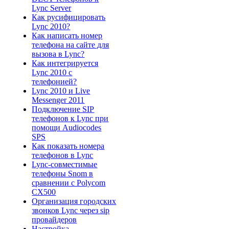
Lync Server
Как русифицировать
Lync 2010?
Как написать номер
телефона на сайте для
вызова в Lync?
Как интегрируется
Lync 2010 с
телефонией?
Lync 2010 и Live
Messenger 2011
Подключение SIP
телефонов к Lync при
помощи Audiocodes
SPS
Как показать номера
телефонов в Lync
Lync-совместимые
телефоны Snom в
сравнении с Polycom
CX500
Организация городских
звонков Lync через sip
провайдеров
Настройка