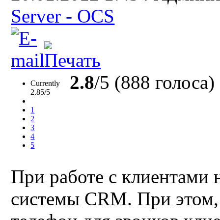
Server - OCS
2.8
/5 (888 голоса)
Currently
2.85/5
1
2
3
4
5
При работе с клиентами 
системы
CRM.
При этом,