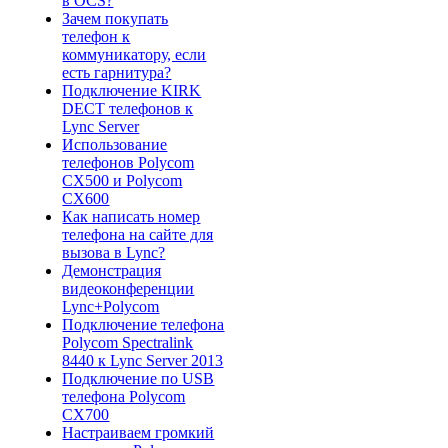
в OCS?
Зачем покупать
телефон к
коммуникатору, если
есть гарнитура?
Подключение KIRK
DECT телефонов к
Lync Server
Использование
телефонов Polycom
CX500 и Polycom
CX600
Как написать номер
телефона на сайте для
вызова в Lync?
Демонстрация
видеоконференции
Lync+Polycom
Подключение телефона
Polycom Spectralink
8440 к Lync Server 2013
Подключение по USB
телефона Polycom
CX700
Настраиваем громкий