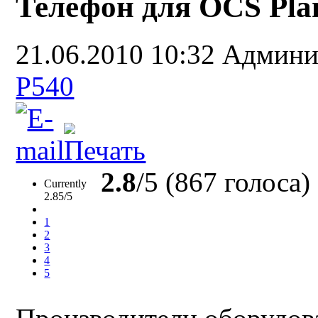
Телефон для OCS Plant
21.06.2010 10:32
Админи
P540
2.8
/5 (867 голоса)
Currently
2.85/5
1
2
3
4
5