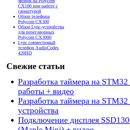
звонок на Polycom
CX100 при работе с
гарнитурой
Обзор телефона
Polycom CX300
Обзор Lync-устройства
для переговорных
Polycom CX3000
Lync совместимый
телефон AudioCodes
420HD
Свежие статьи
Разработка таймера на STM32 
работы + видео
Разработка таймера на STM32 
устройства
Подключение дисплея SSD13
(Maple Mini) + видео